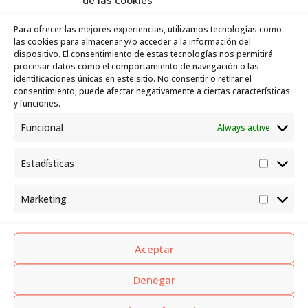
info@quinteroasesores.es
Para ofrecer las mejores experiencias, utilizamos tecnologías como
Monday to Friday | 09:00 – 14:00
las cookies para almacenar y/o acceder a la información del
dispositivo. El consentimiento de estas tecnologías nos permitirá
Saturday and Sunday | CLOSED
procesar datos como el comportamiento de navegación o las
identificaciones únicas en este sitio. No consentir o retirar el
Office in Puerdo de La Cruz
consentimiento, puede afectar negativamente a ciertas características
y funciones.
Calle Las Lonjas, 1, Local 3, 38360, Puerto
de la Cruz, Santa Cruz de Tenerife.
Funcional
Always active
922 37 63 48
info@quinteroasesores.es
Estadísticas
Estadís
Monday to Friday | 09:00 – 14:00
Saturday and Sunday | CLOSED
Marketing
Market
Aceptar
Denegar
Subscribe to our
newsletter!