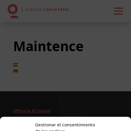
Maintence
HOME
ABOUT US
SERVICES
REAL ESTATE
Office in El Sauzal
CONTACT US
Carretera General del Norte, 42B, 38360,
El Sauzal, Santa Cruz de Tenerife.
Gestionar el consentimiento
922 56 04 19
de las cookies