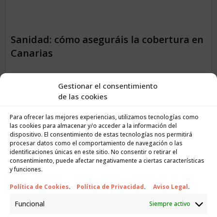
Sanidad: cómo aseguráis la cobertura en
Canarias
Si eres pensionista de la UE/Reino Unido
con derecho
Gestionar el consentimiento
exportable, registra tu
S1
en el
INSS
y obtén tu
Tarjeta
de las cookies
Sanitaria Individual
en el Servicio Canario de la Salud. En
muchos supuestos, tu cónyuge puede figurar como
Para ofrecer las mejores experiencias, utilizamos tecnologías como
beneficiario
del S1 (dependerá de la normativa del país
las cookies para almacenar y/o acceder a la información del
dispositivo. El consentimiento de estas tecnologías nos permitirá
pagador de la pensión).
procesar datos como el comportamiento de navegación o las
identificaciones únicas en este sitio. No consentir o retirar el
Si no hay S1
:
consentimiento, puede afectar negativamente a ciertas características
Régimen comunitario
: suele exigirse
seguro
y funciones.
médico privado
con cobertura en España.
Política de Cookies
.
Política de Privacidad
.
Aviso Legal
.
Régimen general
: el reagrupado suele obtener
Funcional
Siempre activo
cobertura
como beneficiario
del asegurado o puede