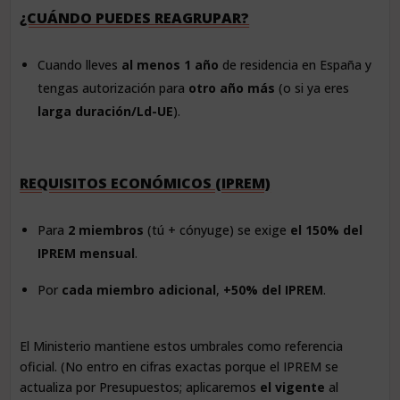
¿CUÁNDO PUEDES REAGRUPAR?
Cuando lleves
al menos 1 año
de residencia en España y
tengas autorización para
otro año más
(o si ya eres
larga duración/Ld-UE
).
REQUISITOS ECONÓMICOS (IPREM)
Para
2 miembros
(tú + cónyuge) se exige
el 150% del
IPREM mensual
.
Por
cada miembro adicional
,
+50% del IPREM
.
El Ministerio mantiene estos umbrales como referencia
oficial. (No entro en cifras exactas porque el IPREM se
actualiza por Presupuestos; aplicaremos
el vigente
al