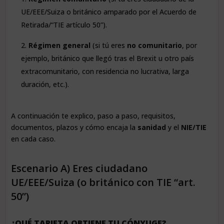
UE/EEE/Suiza o británico amparado por el Acuerdo de
Retirada/“TIE artículo 50”).
Régimen general
(si tú eres
no comunitario
, por
ejemplo, británico que llegó tras el Brexit u otro país
extracomunitario, con residencia no lucrativa, larga
duración, etc.).
A continuación te explico, paso a paso, requisitos,
documentos, plazos y cómo encaja la
sanidad
y el
NIE/TIE
en cada caso.
Escenario A) Eres ciudadano
UE/EEE/Suiza (o británico con TIE “art.
50”)
¿QUÉ TARJETA OBTIENE TU CÓNYUGE?