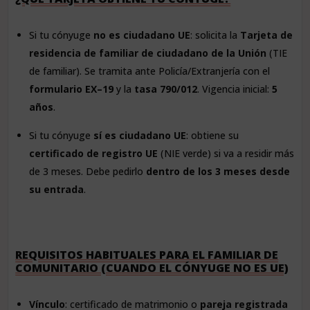
Si tu cónyuge
no es ciudadano UE
: solicita la
Tarjeta de
residencia de familiar de ciudadano de la Unión
(TIE
de familiar). Se tramita ante Policía/Extranjería con el
formulario EX–19
y la
tasa 790/012
. Vigencia inicial:
5
años
.
Si tu cónyuge
sí es ciudadano UE
: obtiene su
certificado de registro UE
(NIE verde) si va a residir más
de 3 meses. Debe pedirlo
dentro de los 3 meses desde
su entrada
.
REQUISITOS HABITUALES PARA EL FAMILIAR DE
COMUNITARIO (CUANDO EL CÓNYUGE NO ES UE)
Vínculo
: certificado de matrimonio o
pareja registrada