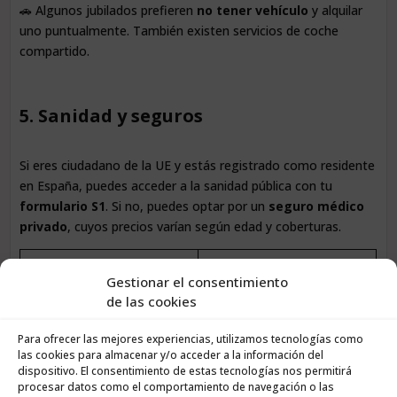
🚗 Algunos jubilados prefieren
no tener vehículo
y alquilar
uno puntualmente. También existen servicios de coche
compartido.
5. Sanidad y seguros
Si eres ciudadano de la UE y estás registrado como residente
en España, puedes acceder a la sanidad pública con tu
formulario S1
. Si no, puedes optar por un
seguro médico
privado
, cuyos precios varían según edad y coberturas.
Tipo de cobertura
Coste mensual
Gestionar el consentimiento
Gratuita (si estás registrado
de las cookies
Sanidad pública
con S1)
Para ofrecer las mejores experiencias, utilizamos tecnologías como
Seguro privado (65-75 años)
50 – 120 €
las cookies para almacenar y/o acceder a la información del
dispositivo. El consentimiento de estas tecnologías nos permitirá
Convenio especial (para no
procesar datos como el comportamiento de navegación o las