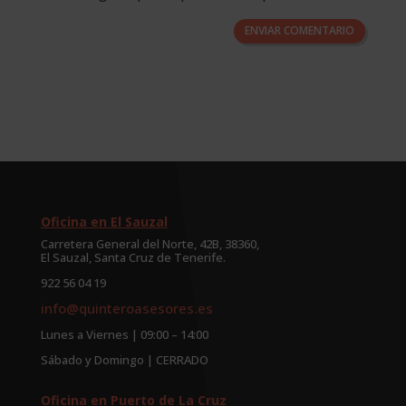
ENVIAR COMENTARIO
Oficina en El Sauzal
Carretera General del Norte, 42B, 38360,
El Sauzal, Santa Cruz de Tenerife.
922 56 04 19
info@quinteroasesores.es
Lunes a Viernes | 09:00 – 14:00
Sábado y Domingo | CERRADO
Oficina en Puerto de La Cruz