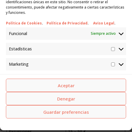
60 – 157 €/mes
identificaciones únicas en este sitio. No consentir o retirar el
asegurados)
consentimiento, puede afectar negativamente a ciertas características
🩺 Consejo: Muchos extranjeros combinan el uso del sistema
y funciones.
público con un seguro básico para reducir esperas y acceder
Política de Cookies
.
Política de Privacidad
.
Aviso Legal
.
a especialistas privados.
Funcional
Siempre activo
6. Ocio y vida social
Estadísticas
Estadís
Marketing
El estilo de vida en Tenerife es tranquilo pero muy social.
Market
Existen clubes de expatriados, asociaciones culturales,
senderismo, yoga, clases de español y una gran oferta de
eventos gratuitos al aire libre.
Aceptar
Actividad
Coste aproximado
Denegar
Gimnasio / yoga / pilates
30 – 50 €/mes
Guardar preferencias
Cine
6 – 8 €
Excursiones
15 – 50 €