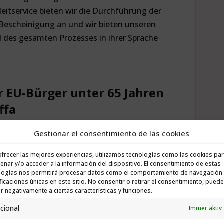
itservice bieten wir die Durchführung der
 Bescheinigung an und wir bieten unseren
 des gesamten Prozesses in ihrer Sprache
 EU-Bürger unter 65 Jahren
ffa
Gestionar el consentimiento de las cookies
 die nicht an eine Altersrente gebunden sind,
es Zugangs zur Gesundheitsversorgung:
ofrecer las mejores experiencias, utilizamos tecnologías como las cookies pa
enar y/o acceder a la información del dispositivo. El consentimiento de estas
, die für ein privates oder öffentliches
logías nos permitirá procesar datos como el comportamiento de navegación 
ificaciones únicas en este sitio. No consentir o retirar el consentimiento, puede
en Systems arbeiten, haben aufgrund ihrer
ar negativamente a ciertas características y funciones.
sche Versorgung.
cional
Immer aktiv
dersystem für Selbstständige registriert sind,