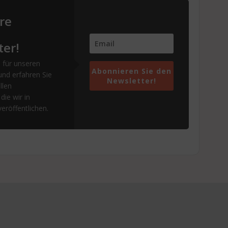
re
ter!
 für unseren
Abonnieren Sie den
und erfahren Sie
Newsletter!
llen
die wir in
eröffentlichen.