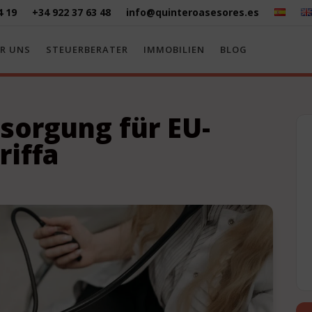
4 19
+34 922 37 63 48
info@quinteroasesores.es
R UNS
STEUERBERATER
IMMOBILIEN
BLOG
sorgung für EU-
riffa