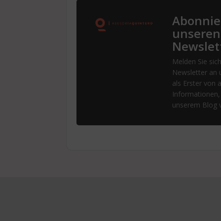
Abonnie
unseren
Newslet
Melden Sie sich
Newsletter an 
als Erster von a
Informationen, 
unserem Blog v