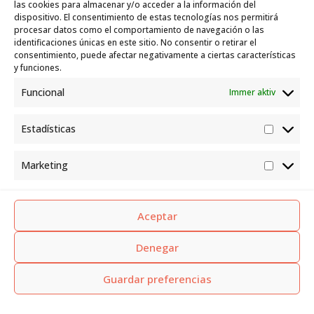
Identitätsnachweis des Eigentümers.
las cookies para almacenar y/o acceder a la información del
dispositivo. El consentimiento de estas tecnologías nos permitirá
procesar datos como el comportamiento de navegación o las
identificaciones únicas en este sitio. No consentir o retirar el
consentimiento, puede afectar negativamente a ciertas características
y funciones.
Schritte zur Durchführung der ITV für
ein importiertes Fahrzeug
Funcional
Immer aktiv
Estadísticas
Sammeln Sie die erforderlichen Dokumente:
Estadís
Stellen Sie sicher, dass alle Unterlagen vor dem Termin
Marketing
vollständig sind.
Market
Aceptar
Vereinbaren Sie einen Termin bei einer ITV-
Station:
Denegar
Dies kann online oder persönlich erfolgen. Einige
Stationen sind auf importierte Fahrzeuge spezialisiert.
Guardar preferencias